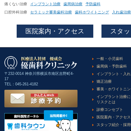
痛くない治療
インプラント治療
歯周病治療
予防歯科
口腔外科治療
セラミック審美歯科治療
歯科ホワイトニング
入れ歯治療
医院案内・アクセス
スタッ
一般・小児歯科
歯周病・予防歯科
〒232-0014 神奈川県横浜市南区吉野町4-
インプラント・入れ
17
矯正治療
TEL：045-261-4182
審美・ホワイトニン
インプラント治療に
リスクとは
診療コンセプト
医院案内・アクセス
スタッフ紹介・採用